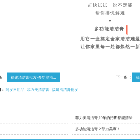
赶快试试，说不定能
帮你排忧解难
▼
多功能清洁膏
用它一盒搞定全家清洁难
让你家里每一处都焕然一
条 ：
下一条 ：
福建清洁膏批发-多功能清...
福
词：
阿发日用品
菲力美清洁膏
福建清洁膏批发
菲力美清洁膏,10年的污垢都能清除
多功能清洁膏？菲力美啊！