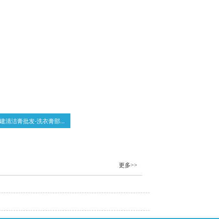
题
新
建清洁膏批发-洗衣膏部...
更多>>