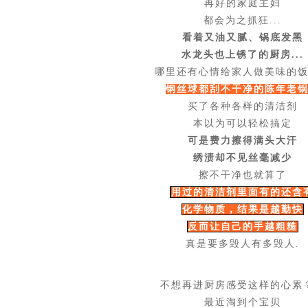
再好的家庭主妇
都会为之抓狂...
看着又油又腻、
锅底发黑
水龙头也上锈了的厨房...
哪里还有心情给家人做美味的
钢丝球都刮不干净的陈年老
买了各种各样的清洁剂
本以为可以轻松搞定
可是费力擦得满头大汗
绣渍却不见丝毫减少
擦不干净也就算了
用过的清洁剂里面有的还含
化学物质，
结果是越勤快
反而让自己的手越粗糙
真是要多毁人有多毁人.
不想再进厨房感受这样的心累
最近淘到个宝贝