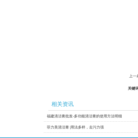
上一
关键
相关资讯
福建清洁膏批发-多功能清洁膏的使用方法明细
菲力美清洁膏 |用法多样，去污力强