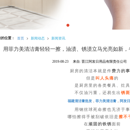
前的位置：
首页
>
新闻动态
>
新闻资讯
用菲力美清洁膏轻轻一擦，油渍、锈渍立马光亮如新，
2019-08-23
来自:
晋江阿发日用品有限责任公司
厨房的清洁本就是件
费力的
但是
叫人头痛
的
是厨房里的各类餐具、灶
不仅油污重，还易生出
锈
福建清洁膏批发
，
菲力美清洁膏
，
阿发
用钢丝球死命擦也无济于
哪怕擦得手被刮破依旧是
擦不
在
顽固的铁锈
面前